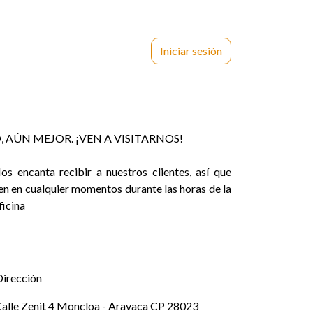
S
SOPORTE CLIENTES
RESERVA LAVANDERIA
Iniciar sesión
SOP
, AÚN MEJOR. ¡VEN A VISITARNOS!​
os encanta recibir a nuestros clientes, así que
en en cualquier momentos durante las horas de la
ficina
rección
alle Zenit 4 Moncloa - Aravaca CP 28023