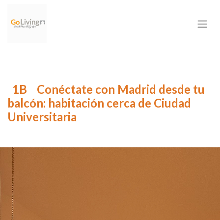
1B
Conéctate con Madrid desde tu
balcón: habitación cerca de Ciudad
Universitaria